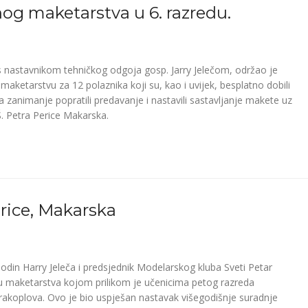
og maketarstva u 6. razredu.
s nastavnikom tehničkog odgoja gosp. Jarry Jelečom, održao je
ketarstvu za 12 polaznika koji su, kao i uvijek, besplatno dobili
 zanimanje popratili predavanje i nastavili sastavljanje makete uz
Š. Petra Perice Makarska.
erice, Makarska
din Harry Jeleča i predsjednik Modelarskog kluba Sveti Petar
u maketarstva kojom prilikom je učenicima petog razreda
akoplova. Ovo je bio uspješan nastavak višegodišnje suradnje