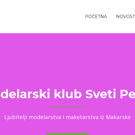
POČETNA
NOVOST
delarski klub Sveti Pe
Ljubitelji modelarstva i maketarstva iz Makarske