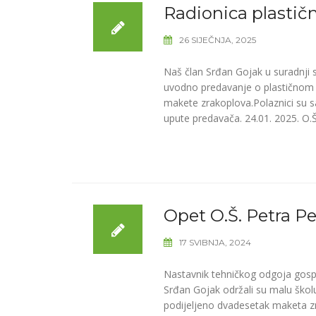
Radionica plastičn
26 SIJEČNJA, 2025
Naš član Srđan Gojak u suradnji 
uvodno predavanje o plastičnom ma
makete zrakoplova.Polaznici su sa
upute predavača. 24.01. 2025. O.
Opet O.Š. Petra P
17 SVIBNJA, 2024
Nastavnik tehničkog odgoja gospo
Srđan Gojak održali su malu škol
podijeljeno dvadesetak maketa zr