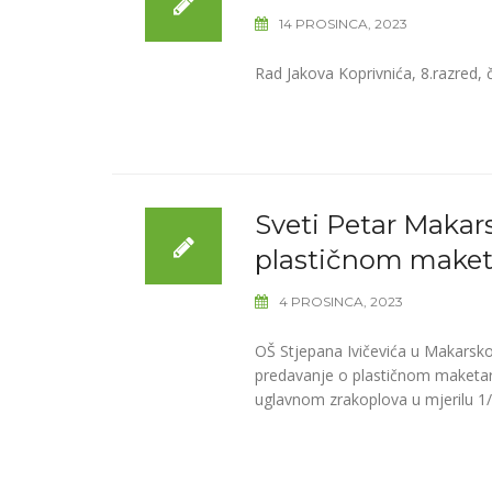
14 PROSINCA, 2023
Rad Jakova Koprivnića, 8.razred, 
Sveti Petar Maka
plastičnom maketa
4 PROSINCA, 2023
OŠ Stjepana Ivičevića u Makarsk
predavanje o plastičnom maketars
uglavnom zrakoplova u mjerilu 1/