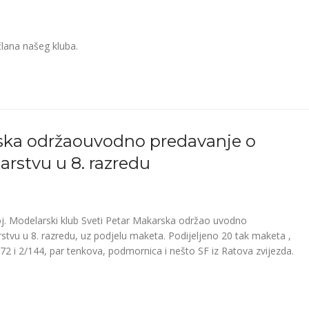
člana našeg kluba.
rska održaouvodno predavanje o
rstvu u 8. razredu
oj. Modelarski klub Sveti Petar Makarska održao uvodno
tvu u 8. razredu, uz podjelu maketa. Podijeljeno 20 tak maketa ,
72 i 2/144, par tenkova, podmornica i nešto SF iz Ratova zvijezda.