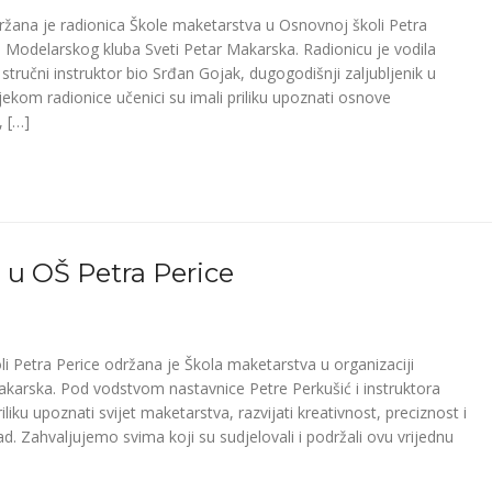
ržana je radionica Škole maketarstva u Osnovnoj školi Petra
i Modelarskog kluba Sveti Petar Makarska. Radionicu je vodila
stručni instruktor bio Srđan Gojak, dugogodišnji zaljubljenik u
ijekom radionice učenici su imali priliku upoznati osnove
, […]
 u OŠ Petra Perice
i Petra Perice održana je Škola maketarstva u organizaciji
karska. Pod vodstvom nastavnice Petre Perkušić i instruktora
liku upoznati svijet maketarstva, razvijati kreativnost, preciznost i
ad. Zahvaljujemo svima koji su sudjelovali i podržali ovu vrijednu