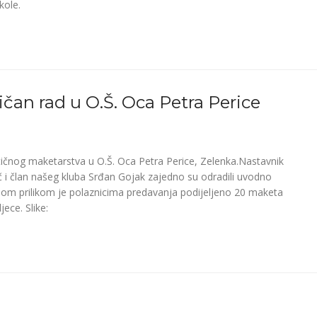
kole.
ičan rad u O.Š. Oca Petra Perice
stičnog maketarstva u O.Š. Oca Petra Perice, Zelenka.Nastavnik
č i član našeg kluba Srđan Gojak zajedno su odradili uvodno
Tom prilikom je polaznicima predavanja podijeljeno 20 maketa
jece. Slike: