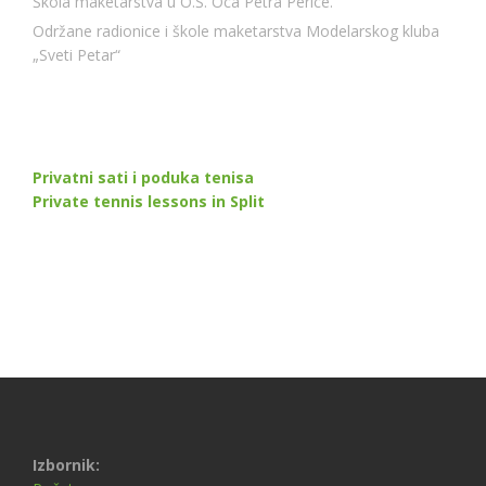
Škola maketarstva u O.Š. Oca Petra Perice.
Održane radionice i škole maketarstva Modelarskog kluba
„Sveti Petar“
Privatni sati i poduka tenisa
Private tennis lessons in Split
Izbornik: